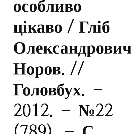
особливо
цікаво / Гліб
Олександрович
Норов. //
Головбух. –
2012. – №22
(789). – С.