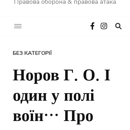
Правова оборона & правова атака
БЕЗ КАТЕГОРІЇ
Норов Г. О. І
один у полі
воїн… Про