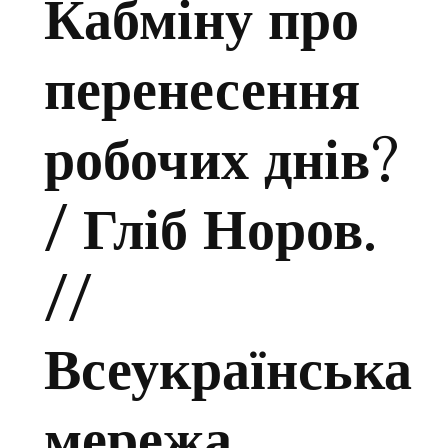
Кабміну про
перенесення
робочих днів?
/ Гліб Норов.
//
Всеукраїнська
мережа