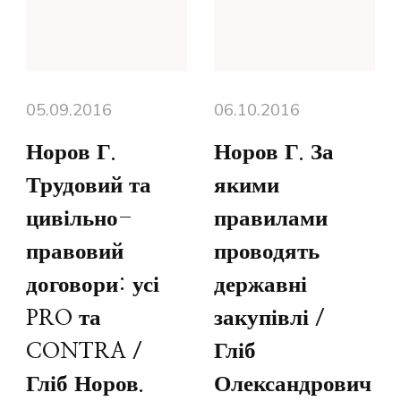
05.09.2016
06.10.2016
Норов Г.
Норов Г. За
Трудовий та
якими
цивільно-
правилами
правовий
проводять
договори: усі
державні
PRO та
закупівлі /
CONTRA /
Гліб
Гліб Норов.
Олександрович