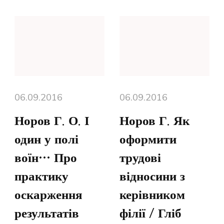
06.09.2016
06.09.2016
Норов Г. О. І
Норов Г. Як
один у полі
оформити
воїн… Про
трудові
практику
відносини з
оскарження
керівником
результатів
філії / Гліб