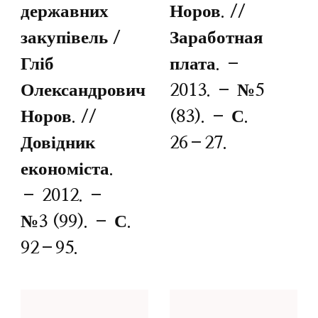
державних
Норов. //
закупівель /
Заработная
Гліб
плата. –
Олександрович
2013. – №5
Норов. //
(83). – С.
Довідник
26–27.
економіста.
– 2012. –
№3 (99). – С.
92–95.